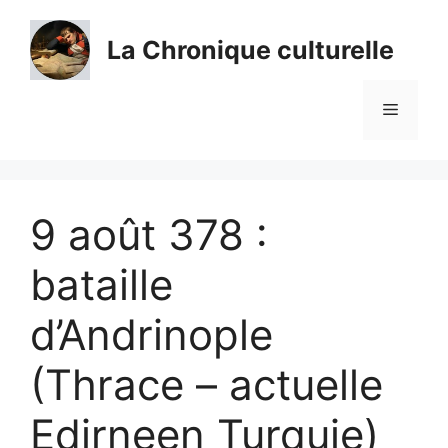
Aller
au
La Chronique culturelle
contenu
Menu
9 août 378 :
bataille
d’Andrinople
(Thrace – actuelle
Edirneen Turquie)