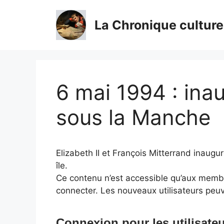
Aller
au
La Chronique culture
contenu
6 mai 1994 : ina
sous la Manche
Elizabeth II et François Mitterrand inaugure
île.
Ce contenu n’est accessible qu’aux membres
connecter. Les nouveaux utilisateurs peuv
Connexion pour les utilisateu