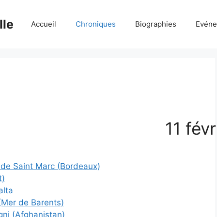
lle
Accueil
Chroniques
Biographies
Evéne
11 févr
x de Saint Marc (Bordeaux)
t)
alta
 (Mer de Barents)
gni (Afghanistan)