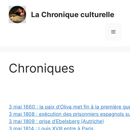
Aller
au
La Chronique culturelle
contenu
Menu
Chroniques
3 mai 1660 : la paix d’Oliva met fin à la première gu
3 mai 1808 : exécution des prisonniers espagnols s
3 mai 1809 : prise d’Ebelsberg (Autriche)
3 mai 1814 : Louis XVIII entre à Paris