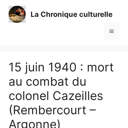
Aller
au
La Chronique culturelle
contenu
Menu
15 juin 1940 : mort
au combat du
colonel Cazeilles
(Rembercourt –
Argonne)