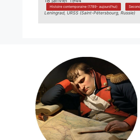
18 janvier 1944
Histoire contemporaine (1789- aujourd'hui)
Second
Leningrad, URSS (Saint-Pétersbourg, Russie)