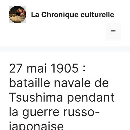
Aller
au
La Chronique culturelle
contenu
Menu
27 mai 1905 :
bataille navale de
Tsushima pendant
la guerre russo-
japonaise