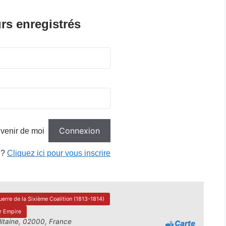
rs enregistrés
venir de moi
 ?
Cliquez ici pour vous inscrire
uerre de la Sixième Coalition (1813-1814)
r Empire
itaine, 02000, France
Carte